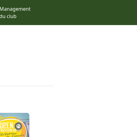
Management
du club